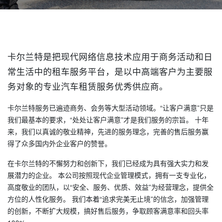
卡尔兰特是把现代网络信息技术应用于商务活动和日
常生活中的租车服务平台，是以中高端客户为主要服
务对象的专业汽车租赁服务优秀供应商。
卡尔兰特服务已遍迹商务、会务等大型活动领域。“让客户满意”只是
我们最基本的要求，“处处让客户满意”才是我们服务的宗旨。 十年
来，我们以真诚的敬业精神，先进的服务理念，完善的售后服务赢
得了众多国内外企业客户的赞誉。
在卡尔兰特的不懈努力和创新下，我们已经成为具有强大实力和发
展潜力的企业。 本公司按照现代企业管理模式，拥有一支专业化，
高度敬业的团队，以“安全、服务、优质、效益”为经营理念，提供全
方位的人性化服务。 我们本着“追求完美无止境”的信念，加强管理
的创新，不断扩大规模，搞好售后服务，争取顾客满意率和回头率